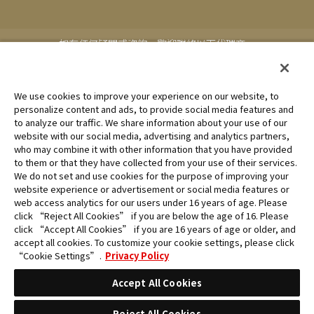
如有任何疑問或咨詢，歡迎聯絡以下代理商。
台灣地區代理：MAXSOFT Pte. Ltd.
Cookie Settings
We use cookies to improve your experience on our website, to
personalize content and ads, to provide social media features and
to analyze our traffic. We share information about your use of our
未經許可，禁止使用、複製或複印此網站上的任何圖片、文本或數
website with our social media, advertising and analytics partners,
據。
who may combine it with other information that you have provided
產品正在開發中，此網站上的圖片可能與實際產品不同。
to them or that they have collected from your use of their services.
We do not set and use cookies for the purpose of improving your
*Apple、蘋果的logo為Apple Inc.於美國和其他國家地區所註冊之
website experience or advertisement or social media features or
商標。App Store為Apple Inc.之服務商標。
web access analytics for our users under 16 years of age. Please
*Google play和Google play的logo為Google LLC之註冊商標。
click “Reject All Cookies” if you are below the age of 16. Please
click “Accept All Cookies” if you are 16 years of age or older, and
accept all cookies. To customize your cookie settings, please click
“Cookie Settings”.
Privacy Policy
Accept All Cookies
©Eiichiro Oda/Shueisha ©Eiichiro Oda/Shueisha, Toei Animation
Reject All Cookies