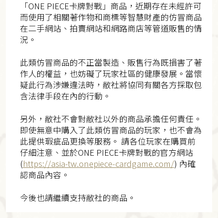
「ONE PIECE卡牌對戰」商品，近期存在未經許可
而使用了相關著作物和商標等智慧財產的仿冒商品
在二手網站、拍賣網站和網路商店等管道販售的情
況。
此類仿冒商品的不正當製造、販售行為既損害了著
作人的權益，也妨礙了玩家社區的健康發展。當懷
疑此行為涉嫌違法時，敝社將協同有關各方採取包
含法律手段在內的行動。
另外，敝社不會對敝社以外的商品承擔任何責任。
即使無意中購入了此類仿冒商品的玩家，也不會為
此提供瑕疵品更換等服務。 請各位玩家在購買前
仔細注意、並於ONE PIECE卡牌對戰的官方網站
(
https://asia-tw.onepiece-cardgame.com/
) 內確
認商品內容。
今後也請繼續支持敝社的商品。