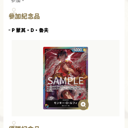
參加紀念品
P 蒙其・D・魯夫