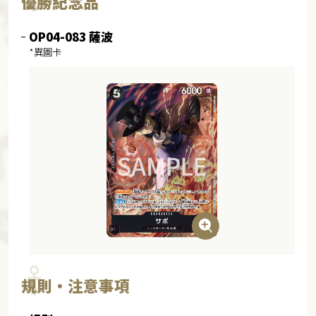
優勝紀念品
OP04-083 薩波
*異圖卡
規則・注意事項