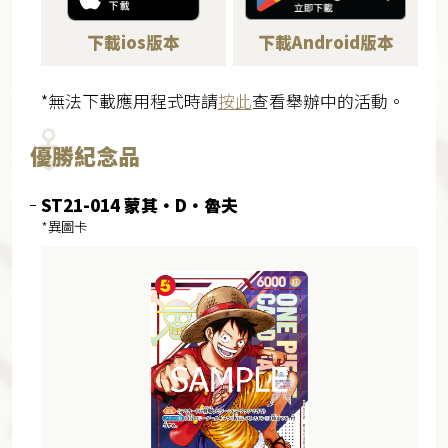
下載ios版本
下載Android版本
*無法下載應用程式時請
按此
查看舉辦中的活動。
優勝紀念品
ST21-014 蒙其・D・魯夫
*異圖卡