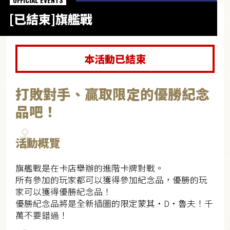
OFFICIAL EVENTS
[已結束]旗艦戰
本活動已結束
打敗對手、贏取限定的優勝紀念
品吧！
活動概覽
旗艦戰是在卡店舉辦的進階卡牌對戰。
所有參加的玩家都可以獲得參加紀念品，優勝的玩
家可以獲得優勝紀念品！
優勝紀念品將是全新插圖的限定蒙其・D・魯夫！千
萬不要錯過！