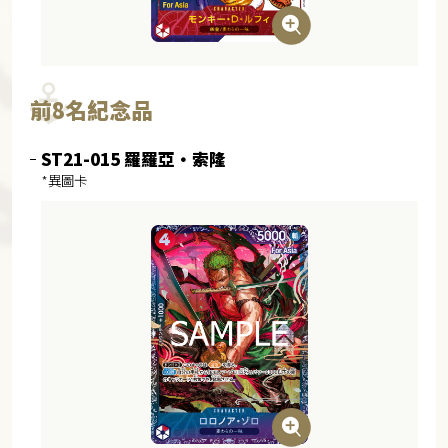
前8名紀念品
ST21-015 羅羅亞・索隆
*異圖卡