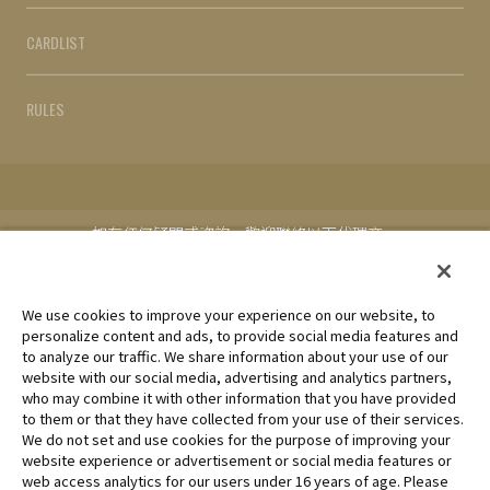
CARDLIST
RULES
如有任何疑問或咨詢，歡迎聯絡以下代理商。
台灣地區代理：MAXSOFT Pte. Ltd.
Cookie Settings
We use cookies to improve your experience on our website, to
personalize content and ads, to provide social media features and
to analyze our traffic. We share information about your use of our
未經許可，禁止使用、複製或複印此網站上的任何圖片、文本或數
website with our social media, advertising and analytics partners,
據。
who may combine it with other information that you have provided
產品正在開發中，此網站上的圖片可能與實際產品不同。
to them or that they have collected from your use of their services.
We do not set and use cookies for the purpose of improving your
*Apple、蘋果的logo為Apple Inc.於美國和其他國家地區所註冊之
website experience or advertisement or social media features or
商標。App Store為Apple Inc.之服務商標。
web access analytics for our users under 16 years of age. Please