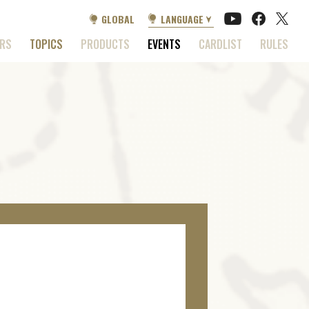
GLOBAL
LANGUAGE
ERS
TOPICS
PRODUCTS
EVENTS
CARDLIST
RULES