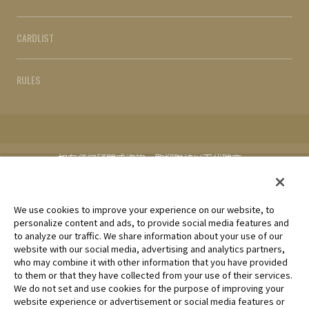
CARDLIST
RULES
如有任何疑問或咨詢，歡迎聯絡以下代理商。
台灣地區代理：MAXSOFT Pte. Ltd.
Cookie Settings
We use cookies to improve your experience on our website, to
personalize content and ads, to provide social media features and
to analyze our traffic. We share information about your use of our
未經許可，禁止使用、複製或複印此網站上的任何圖片、文本或數
website with our social media, advertising and analytics partners,
據。
who may combine it with other information that you have provided
產品正在開發中，此網站上的圖片可能與實際產品不同。
to them or that they have collected from your use of their services.
We do not set and use cookies for the purpose of improving your
*Apple、蘋果的logo為Apple Inc.於美國和其他國家地區所註冊之
website experience or advertisement or social media features or
商標。App Store為Apple Inc.之服務商標。