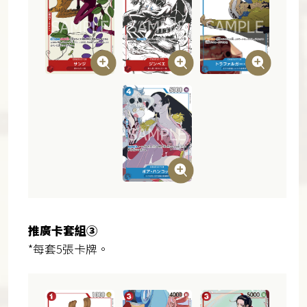
推廣卡套組③
*每套5張卡牌。