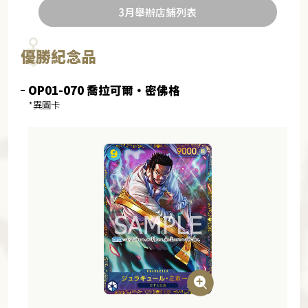
3月舉辦店鋪列表
優勝紀念品
OP01-070 喬拉可爾・密佛格
*異圖卡