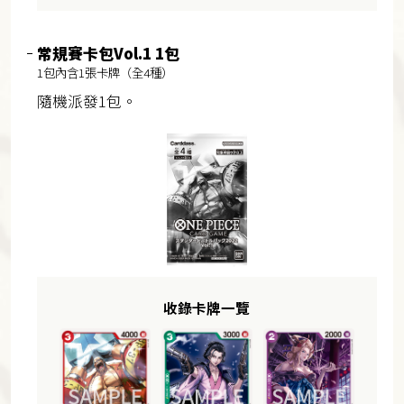
常規賽卡包Vol.1 1包
1包內含1張卡牌（全4種）
隨機派發1包。
收錄卡牌一覽